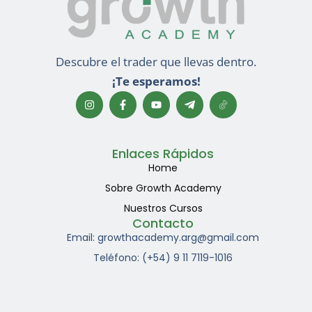
Descubre el trader que llevas dentro.
¡Te esperamos!
I
F
Y
n
a
o
s
c
u
t
e
t
a
b
u
g
o
b
Enlaces Rápidos
r
o
e
Home
a
k
m
-
Sobre Growth Academy
f
Nuestros Cursos
Contacto
Email: growthacademy.arg@gmail.com
Teléfono: (+54) 9 11 7119-1016